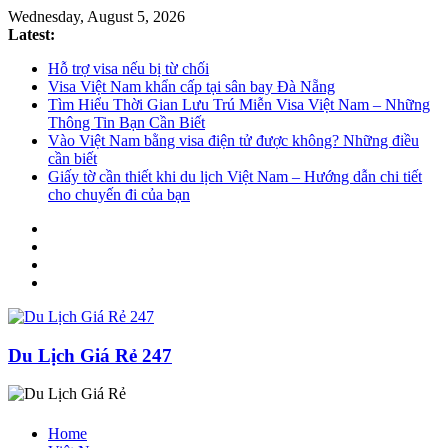
Wednesday, August 5, 2026
Latest:
Hỗ trợ visa nếu bị từ chối
Visa Việt Nam khẩn cấp tại sân bay Đà Nẵng
Tìm Hiểu Thời Gian Lưu Trú Miễn Visa Việt Nam – Những
Thông Tin Bạn Cần Biết
Vào Việt Nam bằng visa điện tử được không? Những điều
cần biết
Giấy tờ cần thiết khi du lịch Việt Nam – Hướng dẫn chi tiết
cho chuyến đi của bạn
Du Lịch Giá Rẻ 247
Home