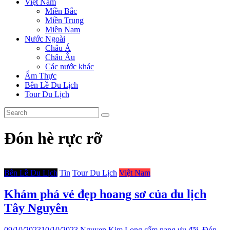
Việt Nam
Miền Bắc
Miền Trung
Miền Nam
Nước Ngoài
Châu Á
Châu Âu
Các nước khác
Ẩm Thực
Bên Lề Du Lịch
Tour Du Lịch
Đón hè rực rỡ
Bên Lề Du Lịch
Tin
Tour Du Lịch
Việt Nam
Khám phá vẻ đẹp hoang sơ của du lịch
Tây Nguyên
09/10/2023
10/10/2023
Nguyen Kim Long
cẩm nang ưu đãi
,
Đón