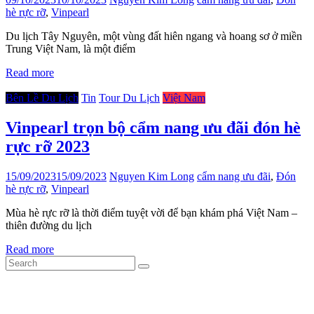
hè rực rỡ
,
Vinpearl
Du lịch Tây Nguyên, một vùng đất hiên ngang và hoang sơ ở miền
Trung Việt Nam, là một điểm
Read more
Bên Lề Du Lịch
Tin
Tour Du Lịch
Việt Nam
Vinpearl trọn bộ cẩm nang ưu đãi đón hè
rực rỡ 2023
15/09/2023
15/09/2023
Nguyen Kim Long
cẩm nang ưu đãi
,
Đón
hè rực rỡ
,
Vinpearl
Mùa hè rực rỡ là thời điểm tuyệt vời để bạn khám phá Việt Nam –
thiên đường du lịch
Read more