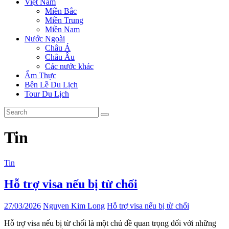
Việt Nam
Miền Bắc
Miền Trung
Miền Nam
Nước Ngoài
Châu Á
Châu Âu
Các nước khác
Ẩm Thực
Bên Lề Du Lịch
Tour Du Lịch
Tin
Tin
Hỗ trợ visa nếu bị từ chối
27/03/2026
Nguyen Kim Long
Hỗ trợ visa nếu bị từ chối
Hỗ trợ visa nếu bị từ chối là một chủ đề quan trọng đối với những