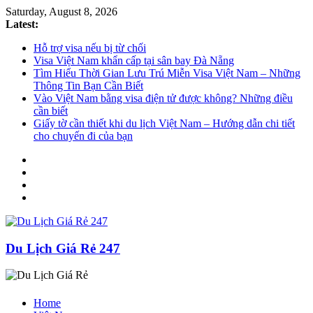
Saturday, August 8, 2026
Latest:
Hỗ trợ visa nếu bị từ chối
Visa Việt Nam khẩn cấp tại sân bay Đà Nẵng
Tìm Hiểu Thời Gian Lưu Trú Miễn Visa Việt Nam – Những
Thông Tin Bạn Cần Biết
Vào Việt Nam bằng visa điện tử được không? Những điều
cần biết
Giấy tờ cần thiết khi du lịch Việt Nam – Hướng dẫn chi tiết
cho chuyến đi của bạn
Du Lịch Giá Rẻ 247
Home