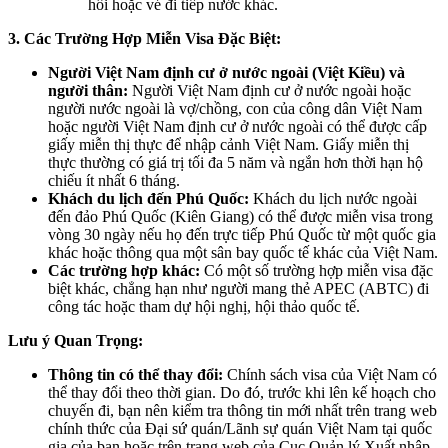
hồi hoặc vé đi tiếp nước khác.
3. Các Trường Hợp Miễn Visa Đặc Biệt:
Người Việt Nam định cư ở nước ngoài (Việt Kiều) và
người thân:
Người Việt Nam định cư ở nước ngoài hoặc
người nước ngoài là vợ/chồng, con của công dân Việt Nam
hoặc người Việt Nam định cư ở nước ngoài có thể được cấp
giấy miễn thị thực để nhập cảnh Việt Nam. Giấy miễn thị
thực thường có giá trị tối đa 5 năm và ngắn hơn thời hạn hộ
chiếu ít nhất 6 tháng.
Khách du lịch đến Phú Quốc:
Khách du lịch nước ngoài
đến đảo Phú Quốc (Kiên Giang) có thể được miễn visa trong
vòng 30 ngày nếu họ đến trực tiếp Phú Quốc từ một quốc gia
khác hoặc thông qua một sân bay quốc tế khác của Việt Nam.
Các trường hợp khác:
Có một số trường hợp miễn visa đặc
biệt khác, chẳng hạn như người mang thẻ APEC (ABTC) đi
công tác hoặc tham dự hội nghị, hội thảo quốc tế.
Lưu ý Quan Trọng:
Thông tin có thể thay đổi:
Chính sách visa của Việt Nam có
thể thay đổi theo thời gian. Do đó, trước khi lên kế hoạch cho
chuyến đi, bạn nên kiểm tra thông tin mới nhất trên trang web
chính thức của Đại sứ quán/Lãnh sự quán Việt Nam tại quốc
gia của bạn hoặc trên trang web của Cục Quản lý Xuất nhập