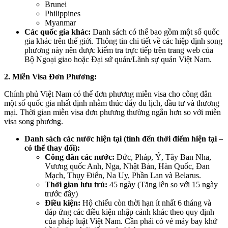
Brunei
Philippines
Myanmar
Các quốc gia khác:
Danh sách có thể bao gồm một số quốc
gia khác trên thế giới. Thông tin chi tiết về các hiệp định song
phương này nên được kiểm tra trực tiếp trên trang web của
Bộ Ngoại giao hoặc Đại sứ quán/Lãnh sự quán Việt Nam.
2. Miễn Visa Đơn Phương:
Chính phủ Việt Nam có thể đơn phương miễn visa cho công dân
một số quốc gia nhất định nhằm thúc đẩy du lịch, đầu tư và thương
mại. Thời gian miễn visa đơn phương thường ngắn hơn so với miễn
visa song phương.
Danh sách các nước hiện tại (tính đến thời điểm hiện tại –
có thể thay đổi):
Công dân các nước:
Đức, Pháp, Ý, Tây Ban Nha,
Vương quốc Anh, Nga, Nhật Bản, Hàn Quốc, Đan
Mạch, Thụy Điển, Na Uy, Phần Lan và Belarus.
Thời gian lưu trú:
45 ngày (Tăng lên so với 15 ngày
trước đây)
Điều kiện:
Hộ chiếu còn thời hạn ít nhất 6 tháng và
đáp ứng các điều kiện nhập cảnh khác theo quy định
của pháp luật Việt Nam. Cần phải có vé máy bay khứ