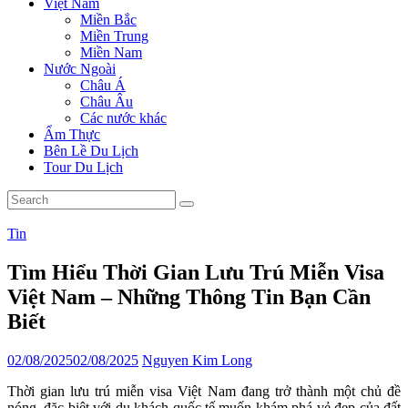
Việt Nam
Miền Bắc
Miền Trung
Miền Nam
Nước Ngoài
Châu Á
Châu Âu
Các nước khác
Ẩm Thực
Bên Lề Du Lịch
Tour Du Lịch
Tin
Tìm Hiểu Thời Gian Lưu Trú Miễn Visa
Việt Nam – Những Thông Tin Bạn Cần
Biết
02/08/2025
02/08/2025
Nguyen Kim Long
Thời gian lưu trú miễn visa Việt Nam đang trở thành một chủ đề
nóng, đặc biệt với du khách quốc tế muốn khám phá vẻ đẹp của đất