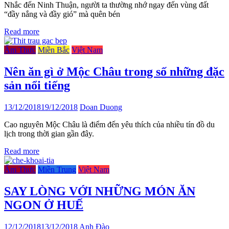
Nhắc đến Ninh Thuận, người ta thường nhớ ngay đến vùng đất
“đầy nắng và đầy gió” mà quên bén
Read more
Ẩm Thực
Miền Bắc
Việt Nam
Nên ăn gì ở Mộc Châu trong số những đặc
sản nổi tiếng
13/12/2018
19/12/2018
Doan Duong
Cao nguyên Mộc Châu là điểm đến yêu thích của nhiều tín đồ du
lịch trong thời gian gần đây.
Read more
Ẩm Thực
Miền Trung
Việt Nam
SAY LÒNG VỚI NHỮNG MÓN ĂN
NGON Ở HUẾ
12/12/2018
13/12/2018
Anh Đào