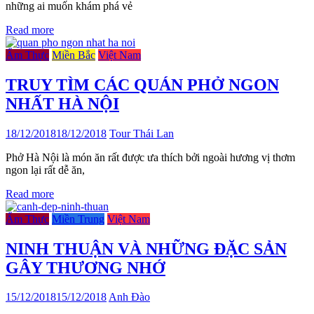
những ai muốn khám phá vẻ
Read more
Ẩm Thực
Miền Bắc
Việt Nam
TRUY TÌM CÁC QUÁN PHỞ NGON
NHẤT HÀ NỘI
18/12/2018
18/12/2018
Tour Thái Lan
Phở Hà Nội là món ăn rất được ưa thích bởi ngoài hương vị thơm
ngon lại rất dễ ăn,
Read more
Ẩm Thực
Miền Trung
Việt Nam
NINH THUẬN VÀ NHỮNG ĐẶC SẢN
GÂY THƯƠNG NHỚ
15/12/2018
15/12/2018
Anh Đào