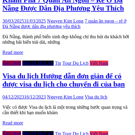
Khám Phá 7 Quán Ăn Ngon – Rẻ Ở Đà
Nẵng Được Dân Địa Phương Yêu Thích
30/03/2025
31/03/2025
Nguyen Kim Long
7 quán ăn ngon – rẻ ở
Đà Nẵng được dân địa phương yêu thích
Đà Nẵng, thành phố biển xinh đẹp không chỉ thu hút du khách bởi
những bãi biển trải dài, những
Read more
Ẩm Thực
Bên Lề Du Lịch
Tin
Tour Du Lịch
Việt Nam
Visa du lịch Hướng dẫn đơn giản để có
được visa du lịch cho chuyến đi của bạn
04/12/2023
16/12/2023
Nguyen Kim Long
Visa du lịch
Việc có được Visa du lịch là một trong những bước quan trọng và
cần thiết khi bạn muốn khám
Read more
Ẩm Thực
Bên Lề Du Lịch
Tin
Tour Du Lịch
Việt Nam