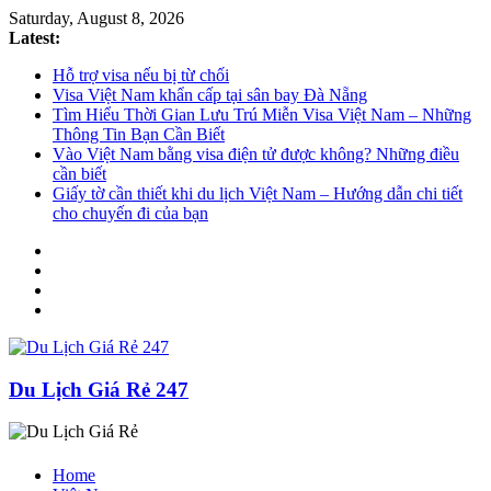
Saturday, August 8, 2026
Latest:
Hỗ trợ visa nếu bị từ chối
Visa Việt Nam khẩn cấp tại sân bay Đà Nẵng
Tìm Hiểu Thời Gian Lưu Trú Miễn Visa Việt Nam – Những
Thông Tin Bạn Cần Biết
Vào Việt Nam bằng visa điện tử được không? Những điều
cần biết
Giấy tờ cần thiết khi du lịch Việt Nam – Hướng dẫn chi tiết
cho chuyến đi của bạn
Du Lịch Giá Rẻ 247
Home