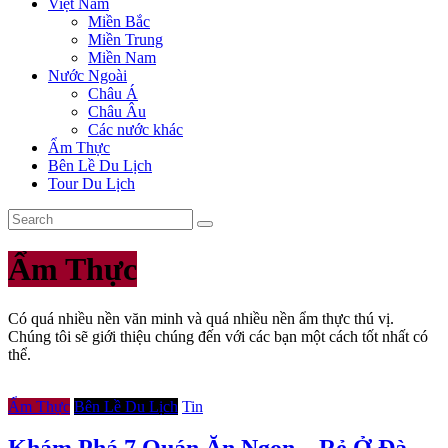
Việt Nam
Miền Bắc
Miền Trung
Miền Nam
Nước Ngoài
Châu Á
Châu Âu
Các nước khác
Ẩm Thực
Bên Lề Du Lịch
Tour Du Lịch
Ẩm Thực
Có quá nhiều nền văn minh và quá nhiều nền ẩm thực thú vị.
Chúng tôi sẽ giới thiệu chúng đến với các bạn một cách tốt nhất có
thể.
Ẩm Thực
Bên Lề Du Lịch
Tin