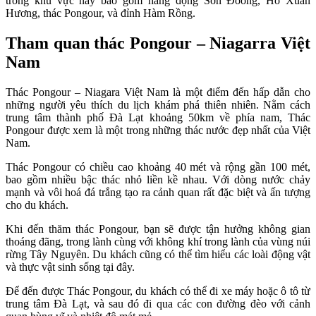
trong khu vực này bao gồm hang động Sơn Đoòng, Hồ Xuân
Hương, thác Pongour, và đỉnh Hàm Rồng.
Tham quan thác Pongour – Niagarra Việt
Nam
Thác Pongour – Niagara Việt Nam là một điểm đến hấp dẫn cho
những người yêu thích du lịch khám phá thiên nhiên. Nằm cách
trung tâm thành phố Đà Lạt khoảng 50km về phía nam, Thác
Pongour được xem là một trong những thác nước đẹp nhất của Việt
Nam.
Thác Pongour có chiều cao khoảng 40 mét và rộng gần 100 mét,
bao gồm nhiều bậc thác nhỏ liền kề nhau. Với dòng nước chảy
mạnh và vôi hoá đá trắng tạo ra cảnh quan rất đặc biệt và ấn tượng
cho du khách.
Khi đến thăm thác Pongour, bạn sẽ được tận hưởng không gian
thoáng đãng, trong lành cùng với không khí trong lành của vùng núi
rừng Tây Nguyên. Du khách cũng có thể tìm hiểu các loài động vật
và thực vật sinh sống tại đây.
Để đến được Thác Pongour, du khách có thể đi xe máy hoặc ô tô từ
trung tâm Đà Lạt, và sau đó đi qua các con đường đèo với cảnh