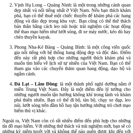
Vịnh Hạ Long – Quảng Ninh: là một trong những cảnh quan
đẹp nhất và nổi tiếng nhất ở Việt Nam. Nếu bạn thích khám
phá, bạn có thể thuê một chiếc thuyền để khám phá các hang
động và đảo đẹp trong khu vực. Bạn cũng có thể thử thách
bản thân bằng cách leo núi hoặc trải nghiệm các hoạt động
thể thao mạo hiểm như lướt sóng, đi xe máy nước, kéo dù hay
chèo thuyền kayak.
Phong Nha-Kẻ Bàng – Quảng Bình: là một công viên quốc
gia nổi tiếng với hệ thống hang động đẹp và độc đáo. Điểm
đến này rất phù hợp cho những người thích khám phá và
muốn tìm hiểu về lịch sử tự nhiên của Việt Nam. Bạn có thể
tham gia vào các chuyến thăm quan hang động, dạo bộ và
ngắm cảnh.
Đà Lạt – Lâm Đồng
: là một thành phố nghỉ dưỡng nằm ở
miền Trung Việt Nam. Đây là một điểm đến lý tưởng cho
những người muốn tận hưởng không khí trong lành và khám
phá thiên nhiên. Bạn có thể đi bộ, tản bộ, chạy xe đạp, leo
núi, lướt sóng trên đầm hồ hay tận hưởng những trò chơi mạo
hiểm thú vị khác.
Ngoài ra, Việt Nam còn có rất nhiều điểm đến phù hợp cho những
tín đồ mạo hiểm. Với những thử thách và trải nghiệm mới, bạn sẽ có
những kỷ niệm tuyệt vời và không thể nào quên được khi đến với