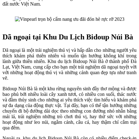
đất nước Việt Nam.
Dã ngoại tại Khu Du Lịch Bidoup Núi Bà
Dã ngoại là một trải nghiệm thú vị và hấp dẫn cho những người yêu
thích khám phá thiên nhiên và muốn tận hưởng không khí trong
lành giữa thiên nhiên. Khu du lịch Bidoup Núi Bà ở thành phố Đà
Lạt, Việt Nam, cung cấp cho bạn một trải nghiệm dã ngoại tuyệt vời
với những hoạt động thú vị và những cảnh quan đẹp tựa như tranh
vẽ.
Bidoup Núi Bà là một khu rừng nguyên sinh đầy thơ mộng và được
bao phủ bởi nhiều loài cây xanh tươi, có nhiều con suối, thác nước
và đầm thủy sinh cho những ai yêu thích việc tìm hiểu và khám phá
sự đa dạng của động thực vật. Tại đây, bạn có thể tận hưởng những
chuyến đi bộ đường dài dọc theo những con đường nhỏ nhắn bằng
mái lá, trải nghiệm những trò chơi thú vị, hay thử sức với những
hoạt động như leo núi, ngắm cảnh, câu cá, hay thậm chí cắm trại
qua đêm.
Ngoài ra, khu du lịch Bidoup Núi Bà còn có nhiều điểm check-in