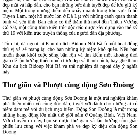
đẹp mắt và hấp dẫn, cho bạn những bức ảnh tuyệt đẹp để lưu giữ kỷ
niệm. Một trong những điểm đến xoáy quanh trong khu vực là hồ
Tuyen Lam, một hồ nước lớn ở Đà Lạt với những cảnh quan thanh
bình và yên tĩnh. Bạn cũng có thể thăm thú ngôi đền Thiên Vương
Cổ Sát, một công trình kiến ​​trúc độc đáo được xây dựng vào thế kỷ
thứ 19 với kiến trúc truyền thống của người dân địa phương.
Tóm lại, dã ngoại tại Khu du lịch Bidoup Núi Bà là một hoạt động
thú vị và sẽ mang lại cho bạn những kỷ niệm khó quên. Nếu bạn
muốn thoát khỏi cuộc sống bận rộn và tìm kiếm một khoảng thời
gian để tận hưởng thiên nhiên tươi đẹp và thanh bình, hãy ghé thăm
Khu du lịch Bidoup Núi Bà và trải nghiệm dã ngoại đầy ý nghĩa
này.
Thư giãn và Phượt cùng động Sơn Đoòng
Thư giãn và phượt cùng động Sơn Đoòng là một trải nghiệm khám
phá thiên nhiên vô cùng độc đáo, tuyệt vời dành cho những ai có
niềm đam mê với du lịch mạo hiểm. Động Sơn Đoòng là một trong
những hang động lớn nhất thế giới nằm ở Quảng Bình, Việt Nam.
Với chuyến đi này, bạn sẽ được thư giãn và tận hưởng cảm giác
phiêu lưu cùng với việc khám phá vẻ đẹp kỳ diệu của động Sơn
Đoòng.