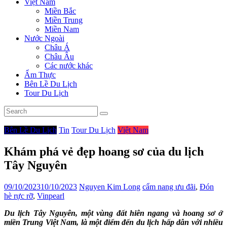
Việt Nam
Miền Bắc
Miền Trung
Miền Nam
Nước Ngoài
Châu Á
Châu Âu
Các nước khác
Ẩm Thực
Bên Lề Du Lịch
Tour Du Lịch
Bên Lề Du Lịch
Tin
Tour Du Lịch
Việt Nam
Khám phá vẻ đẹp hoang sơ của du lịch
Tây Nguyên
09/10/2023
10/10/2023
Nguyen Kim Long
cẩm nang ưu đãi
,
Đón
hè rực rỡ
,
Vinpearl
Du lịch Tây Nguyên, một vùng đất hiên ngang và hoang sơ ở
miền Trung Việt Nam, là một điểm đến du lịch hấp dẫn với nhiều