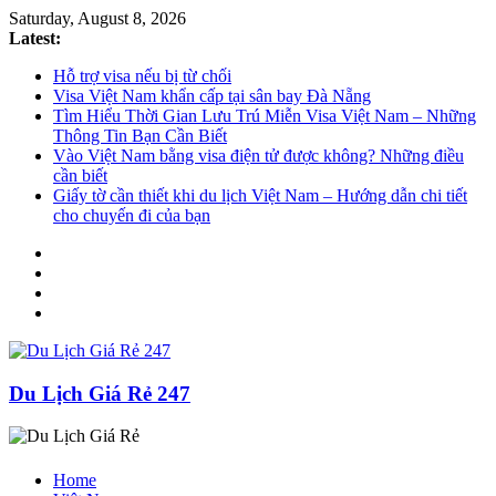
Saturday, August 8, 2026
Latest:
Hỗ trợ visa nếu bị từ chối
Visa Việt Nam khẩn cấp tại sân bay Đà Nẵng
Tìm Hiểu Thời Gian Lưu Trú Miễn Visa Việt Nam – Những
Thông Tin Bạn Cần Biết
Vào Việt Nam bằng visa điện tử được không? Những điều
cần biết
Giấy tờ cần thiết khi du lịch Việt Nam – Hướng dẫn chi tiết
cho chuyến đi của bạn
Du Lịch Giá Rẻ 247
Home