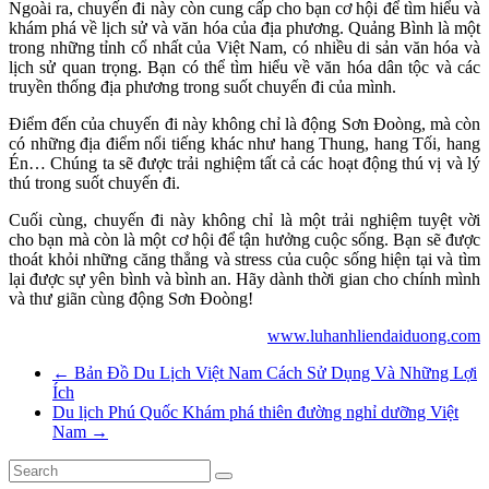
Ngoài ra, chuyến đi này còn cung cấp cho bạn cơ hội để tìm hiểu và
khám phá về lịch sử và văn hóa của địa phương. Quảng Bình là một
trong những tỉnh cổ nhất của Việt Nam, có nhiều di sản văn hóa và
lịch sử quan trọng. Bạn có thể tìm hiểu về văn hóa dân tộc và các
truyền thống địa phương trong suốt chuyến đi của mình.
Điểm đến của chuyến đi này không chỉ là động Sơn Đoòng, mà còn
có những địa điểm nổi tiếng khác như hang Thung, hang Tối, hang
Én… Chúng ta sẽ được trải nghiệm tất cả các hoạt động thú vị và lý
thú trong suốt chuyến đi.
Cuối cùng, chuyến đi này không chỉ là một trải nghiệm tuyệt vời
cho bạn mà còn là một cơ hội để tận hưởng cuộc sống. Bạn sẽ được
thoát khỏi những căng thẳng và stress của cuộc sống hiện tại và tìm
lại được sự yên bình và bình an. Hãy dành thời gian cho chính mình
và thư giãn cùng động Sơn Đoòng!
www.luhanhliendaiduong.com
←
Bản Đồ Du Lịch Việt Nam Cách Sử Dụng Và Những Lợi
Ích
Du lịch Phú Quốc Khám phá thiên đường nghỉ dưỡng Việt
Nam
→