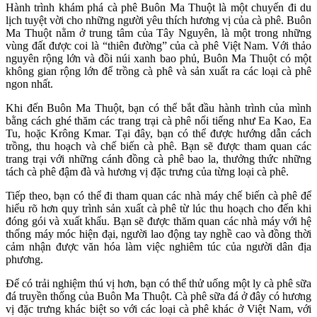
Hành trình khám phá cà phê Buôn Ma Thuột là một chuyến đi du
lịch tuyệt vời cho những người yêu thích hương vị của cà phê. Buôn
Ma Thuột nằm ở trung tâm của Tây Nguyên, là một trong những
vùng đất được coi là “thiên đường” của cà phê Việt Nam. Với thảo
nguyên rộng lớn và đồi núi xanh bao phủ, Buôn Ma Thuột có một
không gian rộng lớn để trồng cà phê và sản xuất ra các loại cà phê
ngon nhất.
Khi đến Buôn Ma Thuột, bạn có thể bắt đầu hành trình của mình
bằng cách ghé thăm các trang trại cà phê nổi tiếng như Ea Kao, Ea
Tu, hoặc Krông Kmar. Tại đây, bạn có thể được hướng dẫn cách
trồng, thu hoạch và chế biến cà phê. Bạn sẽ được tham quan các
trang trại với những cánh đồng cà phê bao la, thưởng thức những
tách cà phê đậm đà và hương vị đặc trưng của từng loại cà phê.
Tiếp theo, bạn có thể đi tham quan các nhà máy chế biến cà phê để
hiểu rõ hơn quy trình sản xuất cà phê từ lúc thu hoạch cho đến khi
đóng gói và xuất khẩu. Bạn sẽ được thăm quan các nhà máy với hệ
thống máy móc hiện đại, người lao động tay nghề cao và đồng thời
cảm nhận được văn hóa làm việc nghiêm túc của người dân địa
phương.
Để có trải nghiệm thú vị hơn, bạn có thể thử uống một ly cà phê sữa
đá truyền thống của Buôn Ma Thuột. Cà phê sữa đá ở đây có hương
vị đặc trưng khác biệt so với các loại cà phê khác ở Việt Nam, với