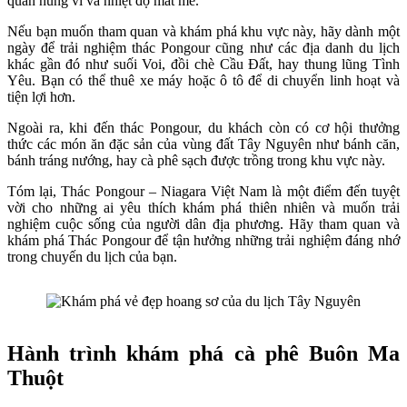
quan hùng vĩ và nhiệt độ mát mẻ.
Nếu bạn muốn tham quan và khám phá khu vực này, hãy dành một
ngày để trải nghiệm thác Pongour cũng như các địa danh du lịch
khác gần đó như suối Voi, đồi chè Cầu Đất, hay thung lũng Tình
Yêu. Bạn có thể thuê xe máy hoặc ô tô để di chuyển linh hoạt và
tiện lợi hơn.
Ngoài ra, khi đến thác Pongour, du khách còn có cơ hội thưởng
thức các món ăn đặc sản của vùng đất Tây Nguyên như bánh căn,
bánh tráng nướng, hay cà phê sạch được trồng trong khu vực này.
Tóm lại, Thác Pongour – Niagara Việt Nam là một điểm đến tuyệt
vời cho những ai yêu thích khám phá thiên nhiên và muốn trải
nghiệm cuộc sống của người dân địa phương. Hãy tham quan và
khám phá Thác Pongour để tận hưởng những trải nghiệm đáng nhớ
trong chuyến du lịch của bạn.
Hành trình khám phá cà phê Buôn Ma
Thuột