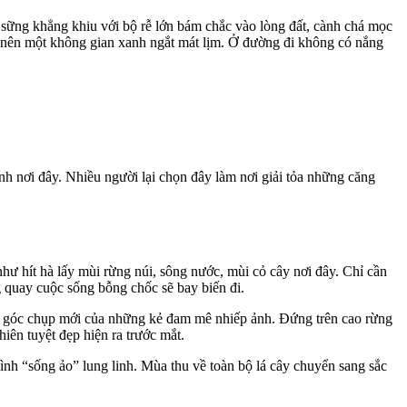
 sững khẳng khiu với bộ rễ lớn bám chắc vào lòng đất, cành chá mọc
 nên một không gian xanh ngắt mát lịm. Ở đường đi không có nắng
h nơi đây. Nhiều người lại chọn đây làm nơi giải tỏa những căng
ư hít hà lấy mùi rừng núi, sông nước, mùi cỏ cây nơi đây. Chỉ cần
g quay cuộc sống bỗng chốc sẽ bay biến đi.
ững góc chụp mới của những kẻ đam mê nhiếp ảnh. Đứng trên cao rừng
ên tuyệt đẹp hiện ra trước mắt.
nh “sống ảo” lung linh. Mùa thu về toàn bộ lá cây chuyển sang sắc