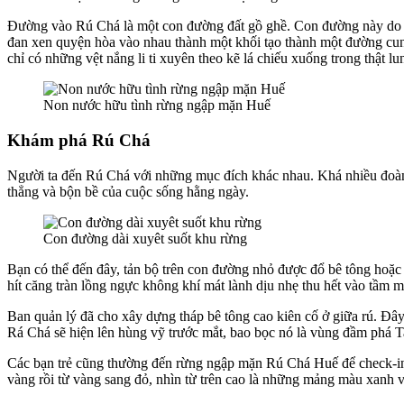
Đường vào Rú Chá là một con đường đất gồ ghề. Con đường này do ngư
đan xen quyện hòa vào nhau thành một khối tạo thành một đường cu
chỉ có những vệt nắng li ti xuyên theo kẽ lá chiếu xuống trong thật lun
Non nước hữu tình rừng ngập mặn Huế
Khám phá Rú Chá
Người ta đến Rú Chá với những mục đích khác nhau. Khá nhiều đoàn h
thẳng và bộn bề của cuộc sống hằng ngày.
Con đường dài xuyêt suốt khu rừng
Bạn có thể đến đây, tản bộ trên con đường nhỏ được đổ bê tông hoặc
hít căng tràn lồng ngực không khí mát lành dịu nhẹ thu hết vào tầm 
Ban quản lý đã cho xây dựng tháp bê tông cao kiên cố ở giữa rú. Đâ
Rá Chá sẽ hiện lên hùng vỹ trước mắt, bao bọc nó là vùng đầm phá 
Các bạn trẻ cũng thường đến rừng ngập mặn Rú Chá Huế để check-in c
vàng rồi từ vàng sang đỏ, nhìn từ trên cao là những mảng màu xanh v