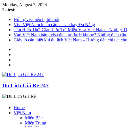
Monday, August 3, 2026
Latest:
Hỗ trợ visa nếu bị từ chối
Visa Việt Nam khẩn cấp tại sân bay Đà Nẵng
Tìm Hiểu Thời Gian Lưu Trú Miễn Visa Việt Nam – Những T
Vào Việt Nam bằng visa điện tử được không? Những điều cần 
Giấy tờ cần thiết khi du lịch Việt Nam – Hướng dẫn chi tiết ch
Du Lịch Giá Rẻ 247
Home
Việt Nam
Miền Bắc
Miền Trung