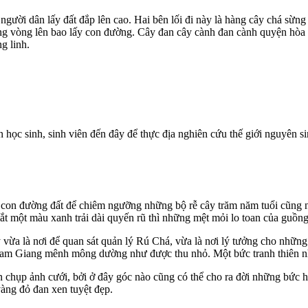
ời dân lấy đất đắp lên cao. Hai bên lối đi này là hàng cây chá sừng
ng vòng lên bao lấy con đường. Cây đan cây cành đan cành quyện hòa
g linh.
ọc sinh, sinh viên đến đây để thực địa nghiên cứu thế giới nguyên sin
 con đường đất để chiêm ngưỡng những bộ rễ cây trăm năm tuổi cũng nh
mắt một màu xanh trải dài quyến rũ thì những mệt mỏi lo toan của guồn
y vừa là nơi để quan sát quản lý Rú Chá, vừa là nơi lý tưởng cho nh
Tam Giang mênh mông dường như được thu nhỏ. Một bức tranh thiên nhi
hụp ảnh cưới, bởi ở đây góc nào cũng có thể cho ra đời những bức hì
àng đỏ đan xen tuyệt đẹp.