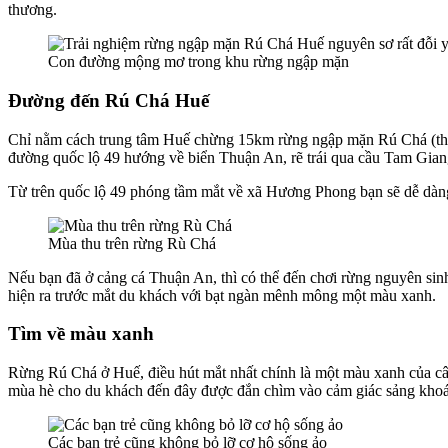
thương.
Con đường mộng mơ trong khu rừng ngập mặn
Đường đến Rú Chá Huế
Chỉ nằm cách trung tâm Huế chừng 15km rừng ngập mặn Rú Chá (thuộ
đường quốc lộ 49 hướng về biển Thuận An, rẽ trái qua cầu Tam Gia
Từ trên quốc lộ 49 phóng tầm mắt về xã Hương Phong bạn sẽ dễ dàn
Mùa thu trên rừng Rù Chá
Nếu bạn đã ở cảng cá Thuận An, thì có thể đến chơi rừng nguyên s
hiện ra trước mắt du khách với bạt ngàn mênh mông một màu xanh.
Tìm về màu xanh
Rừng Rú Chá ở Huế, điều hút mắt nhất chính là một màu xanh của câ
mùa hè cho du khách đến đây được đắn chìm vào cảm giác sảng khoái,
Các bạn trẻ cũng không bỏ lỡ cơ hộ sống ảo