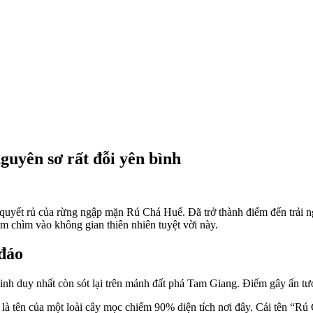
uyên sơ rất đỗi yên bình
uyết rủ của rừng ngập mặn Rú Chá Huế. Đã trở thành điểm đến trải ngh
m chìm vào không gian thiên nhiên tuyệt vời này.
đáo
h duy nhất còn sót lại trên mảnh đất phá Tam Giang. Điểm gây ấn tượ
 là tên của một loài cây mọc chiếm 90% diện tích nơi đây. Cái tên “Rú