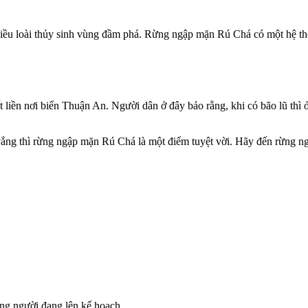
nhiều loài thủy sinh vùng đầm phá. Rừng ngập mặn Rú Chá có một hệ t
iền nơi biển Thuận An. Người dân ở đây bảo rằng, khi có bão lũ thì ở 
vắng thì rừng ngập mặn Rú Chá là một điểm tuyệt vời. Hãy đến rừng ng
hững người đang lên kế hoạch