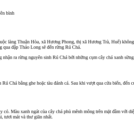
c làng Thuận Hòa, xã Hương Phong, thị xã Hương Trà, Huế) không phả
ng qua đập Thảo Long sẽ đến rừng Rú Chá.
g nhận ra rừng nguyên sinh Rú Chá bởi những cụm cây chá xanh sừng
inh Rú Chá bằng ghe hoặc tàu đánh cá. Sau khi vượt qua cửa biển, đế
y cỏ. Màu xanh ngát của cây chá phủ mênh mông trên mặt đầm với diện
 tươi mát và thư giãn nhất.