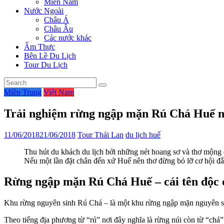
Miền Nam
Nước Ngoài
Châu Á
Châu Âu
Các nước khác
Ẩm Thực
Bên Lề Du Lịch
Tour Du Lịch
Miền Trung
Việt Nam
Trải nghiệm rừng ngập mặn Rú Chá Huế ng
11/06/2018
21/06/2018
Tour Thái Lan
du lịch huế
Thu hút du khách du lịch bởi những nét hoang sơ và thơ mộng q
Nếu một lần đặt chân đến xứ Huế nên thơ đừng bỏ lỡ cơ hội đắ
Rừng ngập mặn Rú Chá Huế – cái tên độc 
Khu rừng nguyên sinh Rú Chá – là một khu rừng ngập mặn nguyên sin
Theo tiếng địa phương từ “rú” nơi đây nghĩa là rừng núi còn từ “chá”