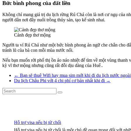
Bức bình phong của đất liền
Không chỉ mang giá trị du lịch rừng Rú Chá còn là nơi cư ngụ của 
người dân nơi đây nuôi trồng thủy sản, tạo kế sinh nhai.
Cảnh đẹp thơ mộng
Người ta ví Rú Chá như một bức bình phong án ngữ che chắn cho đất l
tránh lũ của bà con mỗi mùa nước nổi.
Nếu bạn muốn rời phố thị ồn áo náo nhiệt để tìm về một vùng thanh 
kỳ vĩ thơ mộng nhưng cũng rất đỗi dịu dàng của Huế..
←
Bạn sẽ thuê Wifi hay mua sim mới khi đi du lịch nước ngoài
Du lịch Châu Phi với 4 chi phí cơ bản nhất khi đi
→
Hỗ trợ visa nếu bị từ chối
Hỗ trợ visa nếu bị từ chối là một chủ đề quan trọng đối với n