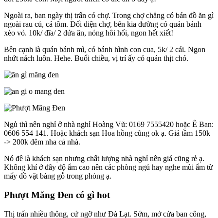
Ngoài ra, ban ngày thị trấn có chợ. Trong chợ chẳng có bán đồ ăn gì
ngoài rau củ, cá tôm. Đối diện chợ, bên kia đường có quán bánh
xèo vỏ. 10k/ đĩa/ 2 đứa ăn, nóng hôi hổi, ngon hết xiết!
Bên cạnh là quán bánh mì, có bánh hình con cua, 5k/ 2 cái. Ngon
nhứt nách luôn. Hehe. Buổi chiều, vị trí ấy có quán thịt chó.
Ngủ thì nên nghỉ ở nhà nghỉ Hoàng Vũ: 0169 7555420 hoặc Ê Ban:
0606 554 141. Hoặc khách sạn Hoa hồng cũng ok ạ. Giá tầm 150k
-> 200k đêm nha cả nhà.
Nó đề là khách sạn nhưng chất lượng nhà nghỉ nên giá cũng rẻ ạ.
Không khí ở đây độ ẩm cao nên các phòng ngủ hay nghe mùi ẩm từ
mấy đồ vật bàng gỗ trong phòng ạ.
Phượt Măng Đen có gì hot
Thị trấn nhiều thông, cứ ngỡ như Đà Lạt. Sớm, mở cửa ban công,