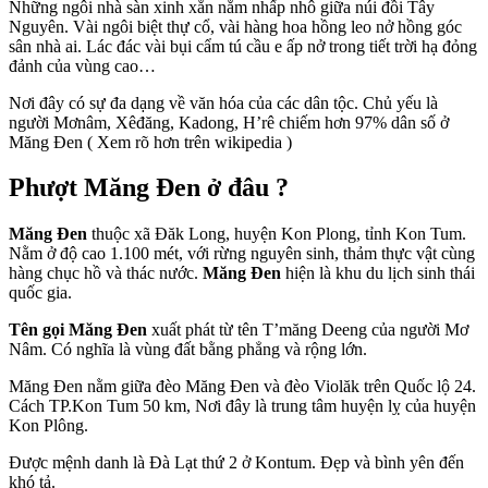
Những ngôi nhà sàn xinh xắn nằm nhấp nhô giữa núi đồi Tây
Nguyên. Vài ngôi biệt thự cổ, vài hàng hoa hồng leo nở hồng góc
sân nhà ai. Lác đác vài bụi cẩm tú cầu e ấp nở trong tiết trời hạ đỏng
đảnh của vùng cao…
Nơi đây có sự đa dạng về văn hóa của các dân tộc. Chủ yếu là
người Mơnâm, Xêđăng, Kadong, H’rê chiếm hơn 97% dân số ở
Măng Đen ( Xem rõ hơn trên wikipedia )
Phượt Măng Đen ở đâu ?
Măng Đen
thuộc xã Đăk Long, huyện Kon Plong, tỉnh Kon Tum.
Nằm ở độ cao 1.100 mét, với rừng nguyên sinh, thảm thực vật cùng
hàng chục hồ và thác nước.
Măng Đen
hiện là khu du lịch sinh thái
quốc gia.
Tên gọi Măng Đen
xuất phát từ tên T’măng Deeng của người Mơ
Nâm. Có nghĩa là vùng đất bằng phẳng và rộng lớn.
Măng Đen nằm giữa đèo Măng Đen và đèo Violăk trên Quốc lộ 24.
Cách TP.Kon Tum 50 km, Nơi đây là trung tâm huyện lỵ của huyện
Kon Plông.
Được mệnh danh là Đà Lạt thứ 2 ở Kontum. Đẹp và bình yên đến
khó tả.