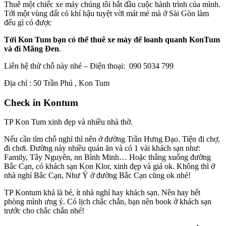
Thuê một chiếc xe máy chúng tôi bắt đầu cuộc hành trình của mình.
Tới một vùng đất có khí hậu tuyệt vời mát mẻ mà ở Sài Gòn làm
đếu gì có được
Tới Kon Tum bạn có thể thuê xe máy để loanh quanh KonTum
và đi Măng Đen
.
Liên hệ thử chỗ này nhé – Điện thoại: 090 5034 799
Địa chỉ : 50 Trần Phú , Kon Tum
Check in Kontum
TP Kon Tum xinh đẹp và nhiều nhà thờ.
Nếu cần tìm chỗ nghỉ thì nên ở đường Trần Hưng Đạo. Tiện đi chợ,
đi chơi. Đường này nhiều quán ăn và có 1 vài khách sạn như:
Family, Tây Nguyên, nn Bình Minh… Hoặc thẳng xuống đường
Bắc Cạn, có khách sạn Kon Klor, xinh đẹp và giá ok. Không thì ở
nhà nghỉ Bắc Cạn, Như Ý ở đường Bắc Cạn cũng ok nhé!
TP Kontum khá là bé, ít nhà nghỉ hay khách sạn. Nên hay hết
phòng mình ưng ý. Có lịch chắc chắn, bạn nên book ở khách sạn
trước cho chắc chắn nhé!