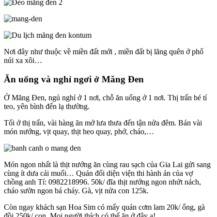
Nơi đây như thuộc về miền đất mới , miền đất bị lãng quên ở phố
núi xa xôi…
Ăn uống và nghỉ ngơi ở Măng Đen
Ở Măng Đen, ngủ nghỉ ở 1 nơi, chỗ ăn uống ở 1 nơi. Thị trấn bé tí
teo, yên bình đến lạ thường.
Tối ở thị trấn, vài hàng ăn mở lưa thưa đến tận nửa đêm. Bán vài
món nướng, vịt quay, thịt heo quay, phở, cháo,…
Món ngon nhất là thịt nướng ăn cùng rau sạch của Gia Lai gửi sang
cùng ít dưa cải muối… Quán đối diện viện thi hành án của vợ
chồng anh Tí: 0982218996. 50k/ đĩa thịt nướng ngon nhứt nách,
cháo sườn ngon bá cháy. Gà, vịt nửa con 125k.
Còn ngay khách sạn Hoa Sim có mấy quán cơm lam 20k/ ống, gà
đồi 250k/ con. Mọi người thích có thể ăn ở đây ạ!