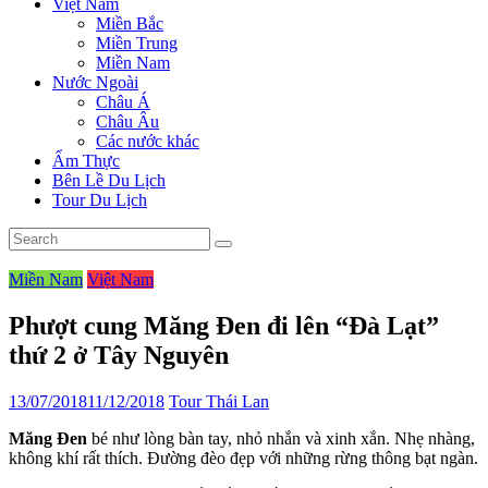
Việt Nam
Miền Bắc
Miền Trung
Miền Nam
Nước Ngoài
Châu Á
Châu Âu
Các nước khác
Ẩm Thực
Bên Lề Du Lịch
Tour Du Lịch
Miền Nam
Việt Nam
Phượt cung Măng Đen đi lên “Đà Lạt”
thứ 2 ở Tây Nguyên
13/07/2018
11/12/2018
Tour Thái Lan
Măng Đen
bé như lòng bàn tay, nhỏ nhắn và xinh xắn. Nhẹ nhàng,
không khí rất thích. Đường đèo đẹp với những rừng thông bạt ngàn.