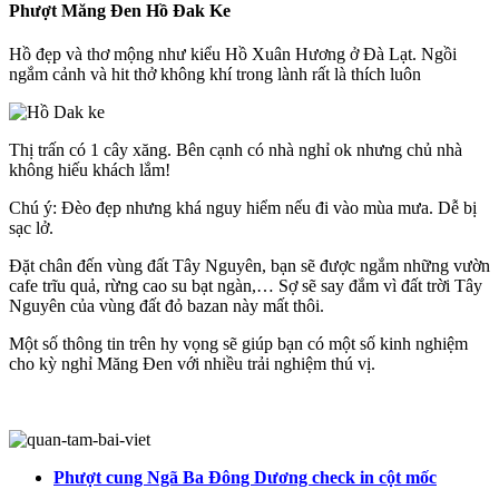
Phượt Măng Đen Hồ Đak Ke
Hồ đẹp và thơ mộng như kiểu Hồ Xuân Hương ở Đà Lạt. Ngồi
ngắm cảnh và hit thở không khí trong lành rất là thích luôn
Thị trấn có 1 cây xăng. Bên cạnh có nhà nghỉ ok nhưng chủ nhà
không hiếu khách lắm!
Chú ý: Đèo đẹp nhưng khá nguy hiểm nếu đi vào mùa mưa. Dễ bị
sạc lở.
Đặt chân đến vùng đất Tây Nguyên, bạn sẽ được ngắm những vườn
cafe trĩu quả, rừng cao su bạt ngàn,… Sợ sẽ say đắm vì đất trời Tây
Nguyên của vùng đất đỏ bazan này mất thôi.
Một số thông tin trên hy vọng sẽ giúp bạn có một số kinh nghiệm
cho kỳ nghỉ Măng Đen với nhiều trải nghiệm thú vị.
Phượt cung Ngã Ba Đông Dương check in cột mốc