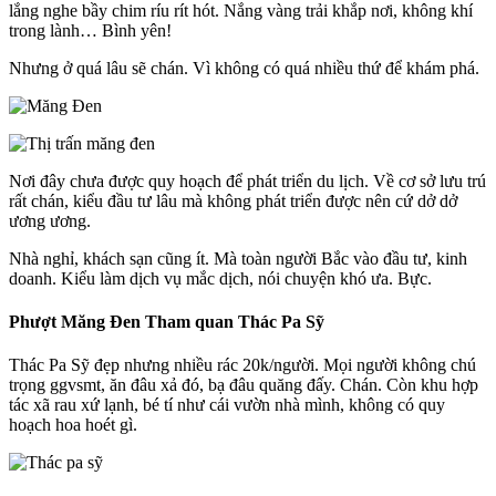
lắng nghe bầy chim ríu rít hót. Nắng vàng trải khắp nơi, không khí
trong lành… Bình yên!
Nhưng ở quá lâu sẽ chán. Vì không có quá nhiều thứ để khám phá.
Nơi đây chưa được quy hoạch để phát triển du lịch. Về cơ sở lưu trú
rất chán, kiểu đầu tư lâu mà không phát triển được nên cứ dở dở
ương ương.
Nhà nghỉ, khách sạn cũng ít. Mà toàn người Bắc vào đầu tư, kinh
doanh. Kiểu làm dịch vụ mắc dịch, nói chuyện khó ưa. Bực.
Phượt Măng Đen Tham quan Thác Pa Sỹ
Thác Pa Sỹ đẹp nhưng nhiều rác 20k/người. Mọi người không chú
trọng ggvsmt, ăn đâu xả đó, bạ đâu quăng đấy. Chán. Còn khu hợp
tác xã rau xứ lạnh, bé tí như cái vườn nhà mình, không có quy
hoạch hoa hoét gì.