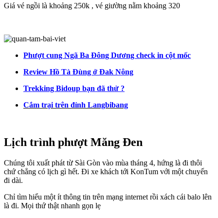
Giá vé ngồi là khoảng 250k , vé giường nằm khoảng 320
Phượt cung Ngã Ba Đông Dương check in cột mốc
Review Hồ Tà Đùng ở Đak Nông
Trekking Bidoup bạn đã thử ?
Cắm trại trên đỉnh Langbibang
Lịch trình phượt Măng Đen
Chúng tôi xuất phát từ Sài Gòn vào mùa tháng 4, hứng là đi thôi
chứ chẳng có lịch gì hết. Đi xe khách tới KonTum với một chuyến
đi dài.
Chỉ tìm hiểu một ít thông tin trên mạng internet rồi xách cái balo lên
là đi. Mọi thứ thật nhanh gọn lẹ