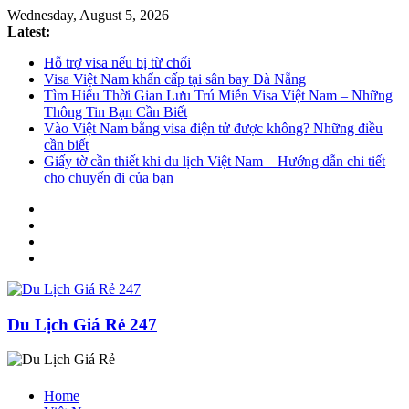
Wednesday, August 5, 2026
Latest:
Hỗ trợ visa nếu bị từ chối
Visa Việt Nam khẩn cấp tại sân bay Đà Nẵng
Tìm Hiểu Thời Gian Lưu Trú Miễn Visa Việt Nam – Những
Thông Tin Bạn Cần Biết
Vào Việt Nam bằng visa điện tử được không? Những điều
cần biết
Giấy tờ cần thiết khi du lịch Việt Nam – Hướng dẫn chi tiết
cho chuyến đi của bạn
Du Lịch Giá Rẻ 247
Home