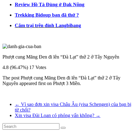
Review Hồ Tà Đùng ở Đak Nông
Trekking Bidoup bạn đã thử ?
Cắm trại trên đỉnh Langbibang
Phượt cung Măng Đen đi lên “Đà Lạt” thứ 2 ở Tây Nguyên
4.8 (96.47%) 17 Votes
The post Phượt cung Măng Đen đi lên “Đà Lạt” thứ 2 ở Tây
Nguyên appeared first on Phượt 3 Miền.
←
Vì sao đơn xin visa Châu Âu (visa Schengen) của bạn bị
từ chối?
Xin visa Đài Loan có phỏng vấn không?
→