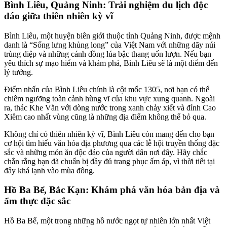
Bình Liêu, Quảng Ninh: Trải nghiệm du lịch độc
đáo giữa thiên nhiên kỳ vĩ
Bình Liêu, một huyện biên giới thuộc tỉnh Quảng Ninh, được mệnh
danh là “Sống lưng khủng long” của Việt Nam với những dãy núi
trùng điệp và những cánh đồng lúa bậc thang uốn lượn. Nếu bạn
yêu thích sự mạo hiểm và khám phá, Bình Liêu sẽ là một điểm đến
lý tưởng.
Điểm nhấn của Bình Liêu chính là cột mốc 1305, nơi bạn có thể
chiêm ngưỡng toàn cảnh hùng vĩ của khu vực xung quanh. Ngoài
ra, thác Khe Vằn với dòng nước trong xanh chảy xiết và đỉnh Cao
Xiêm cao nhất vùng cũng là những địa điểm không thể bỏ qua.
Không chỉ có thiên nhiên kỳ vĩ, Bình Liêu còn mang đến cho bạn
cơ hội tìm hiểu văn hóa địa phương qua các lễ hội truyền thống đặc
sắc và những món ăn độc đáo của người dân nơi đây. Hãy chắc
chắn rằng bạn đã chuẩn bị đầy đủ trang phục ấm áp, vì thời tiết tại
đây khá lạnh vào mùa đông.
Hồ Ba Bể, Bắc Kạn: Khám phá văn hóa bản địa và
ẩm thực đặc sắc
Hồ Ba Bể, một trong những hồ nước ngọt tự nhiên lớn nhất Việt