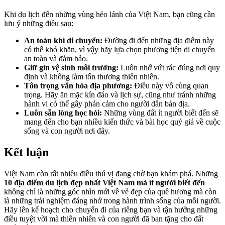
Khi du lịch đến những vùng hẻo lánh của Việt Nam, bạn cũng cần
lưu ý những điều sau:
An toàn khi di chuyển:
Đường đi đến những địa điểm này
có thể khó khăn, vì vậy hãy lựa chọn phương tiện di chuyển
an toàn và đảm bảo.
Giữ gìn vệ sinh môi trường:
Luôn nhớ vứt rác đúng nơi quy
định và không làm tổn thương thiên nhiên.
Tôn trọng văn hóa địa phương:
Điều này vô cùng quan
trọng. Hãy ăn mặc kín đáo và lịch sự, cũng như tránh những
hành vi có thể gây phản cảm cho người dân bản địa.
Luôn sẵn lòng học hỏi:
Những vùng đất ít người biết đến sẽ
mang đến cho bạn nhiều kiến thức và bài học quý giá về cuộc
sống và con người nơi đây.
Kết luận
Việt Nam còn rất nhiều điều thú vị đang chờ bạn khám phá. Những
10 địa điểm du lịch đẹp nhất Việt Nam mà ít người biết đến
không chỉ là những góc nhìn mới về vẻ đẹp của quê hương mà còn
là những trải nghiệm đáng nhớ trong hành trình sống của mỗi người.
Hãy lên kế hoạch cho chuyến đi của riêng bạn và tận hưởng những
điều tuyệt vời mà thiên nhiên và con người đã ban tặng cho đất