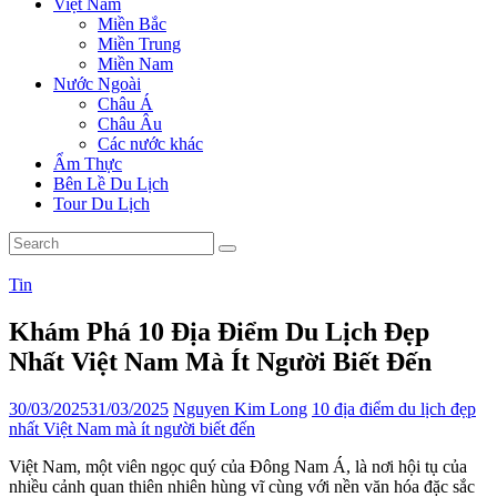
Việt Nam
Miền Bắc
Miền Trung
Miền Nam
Nước Ngoài
Châu Á
Châu Âu
Các nước khác
Ẩm Thực
Bên Lề Du Lịch
Tour Du Lịch
Tin
Khám Phá 10 Địa Điểm Du Lịch Đẹp
Nhất Việt Nam Mà Ít Người Biết Đến
30/03/2025
31/03/2025
Nguyen Kim Long
10 địa điểm du lịch đẹp
nhất Việt Nam mà ít người biết đến
Việt Nam, một viên ngọc quý của Đông Nam Á, là nơi hội tụ của
nhiều cảnh quan thiên nhiên hùng vĩ cùng với nền văn hóa đặc sắc