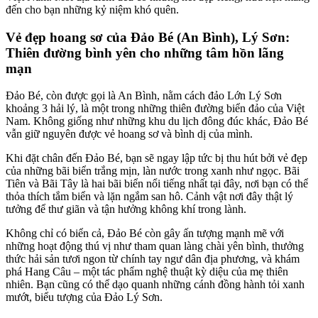
đến cho bạn những kỷ niệm khó quên.
Vẻ đẹp hoang sơ của Đảo Bé (An Bình), Lý Sơn:
Thiên đường bình yên cho những tâm hồn lãng
mạn
Đảo Bé, còn được gọi là An Bình, nằm cách đảo Lớn Lý Sơn
khoảng 3 hải lý, là một trong những thiên đường biển đảo của Việt
Nam. Không giống như những khu du lịch đông đúc khác, Đảo Bé
vẫn giữ nguyên được vẻ hoang sơ và bình dị của mình.
Khi đặt chân đến Đảo Bé, bạn sẽ ngay lập tức bị thu hút bởi vẻ đẹp
của những bãi biển trắng mịn, làn nước trong xanh như ngọc. Bãi
Tiên và Bãi Tây là hai bãi biển nổi tiếng nhất tại đây, nơi bạn có thể
thỏa thích tắm biển và lặn ngắm san hô. Cảnh vật nơi đây thật lý
tưởng để thư giãn và tận hưởng không khí trong lành.
Không chỉ có biển cả, Đảo Bé còn gây ấn tượng mạnh mẽ với
những hoạt động thú vị như tham quan làng chài yên bình, thưởng
thức hải sản tươi ngon từ chính tay ngư dân địa phương, và khám
phá Hang Câu – một tác phẩm nghệ thuật kỳ diệu của mẹ thiên
nhiên. Bạn cũng có thể dạo quanh những cánh đồng hành tỏi xanh
mướt, biểu tượng của Đảo Lý Sơn.