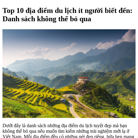
Top 10 địa điểm du lịch ít người biết đến:
Danh sách không thể bỏ qua
Dưới đây là danh sách những địa điểm du lịch tuyệt đẹp mà bạn
không thể bỏ qua nếu muốn tìm kiếm những trải nghiệm mới lạ ở
Việt Nam. Mỗi địa điểm đều có những nét đẹp riêng, hứa hẹn mang