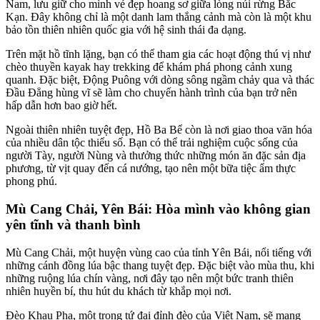
Nam, lưu giữ cho mình vẻ đẹp hoang sơ giữa lòng núi rừng Bắc
Kạn. Đây không chỉ là một danh lam thắng cảnh mà còn là một khu
bảo tồn thiên nhiên quốc gia với hệ sinh thái đa dạng.
Trên mặt hồ tĩnh lặng, bạn có thể tham gia các hoạt động thú vị như
chèo thuyền kayak hay trekking để khám phá phong cảnh xung
quanh. Đặc biệt, Động Puông với dòng sông ngầm chảy qua và thác
Đầu Đẳng hùng vĩ sẽ làm cho chuyến hành trình của bạn trở nên
hấp dẫn hơn bao giờ hết.
Ngoài thiên nhiên tuyệt đẹp, Hồ Ba Bể còn là nơi giao thoa văn hóa
của nhiều dân tộc thiểu số. Bạn có thể trải nghiệm cuộc sống của
người Tày, người Nùng và thưởng thức những món ăn đặc sản địa
phương, từ vịt quay đến cá nướng, tạo nên một bữa tiệc ẩm thực
phong phú.
Mù Cang Chải, Yên Bái: Hòa mình vào không gian
yên tĩnh và thanh bình
Mù Cang Chải, một huyện vùng cao của tỉnh Yên Bái, nổi tiếng với
những cánh đồng lúa bậc thang tuyệt đẹp. Đặc biệt vào mùa thu, khi
những ruộng lúa chín vàng, nơi đây tạo nên một bức tranh thiên
nhiên huyền bí, thu hút du khách từ khắp mọi nơi.
Đèo Khau Phạ, một trong tứ đại đỉnh đèo của Việt Nam, sẽ mang