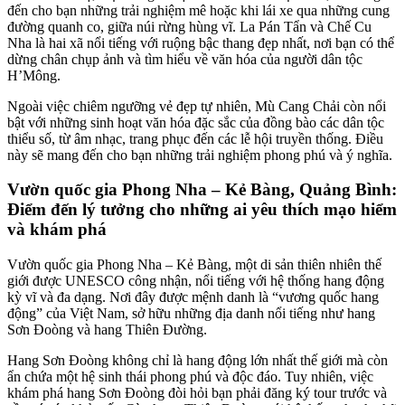
đến cho bạn những trải nghiệm mê hoặc khi lái xe qua những cung
đường quanh co, giữa núi rừng hùng vĩ. La Pán Tẩn và Chế Cu
Nha là hai xã nổi tiếng với ruộng bậc thang đẹp nhất, nơi bạn có thể
dừng chân chụp ảnh và tìm hiểu về văn hóa của người dân tộc
H’Mông.
Ngoài việc chiêm ngưỡng vẻ đẹp tự nhiên, Mù Cang Chải còn nổi
bật với những sinh hoạt văn hóa đặc sắc của đồng bào các dân tộc
thiểu số, từ âm nhạc, trang phục đến các lễ hội truyền thống. Điều
này sẽ mang đến cho bạn những trải nghiệm phong phú và ý nghĩa.
Vườn quốc gia Phong Nha – Kẻ Bàng, Quảng Bình:
Điểm đến lý tưởng cho những ai yêu thích mạo hiểm
và khám phá
Vườn quốc gia Phong Nha – Kẻ Bàng, một di sản thiên nhiên thế
giới được UNESCO công nhận, nổi tiếng với hệ thống hang động
kỳ vĩ và đa dạng. Nơi đây được mệnh danh là “vương quốc hang
động” của Việt Nam, sở hữu những địa danh nổi tiếng như hang
Sơn Đoòng và hang Thiên Đường.
Hang Sơn Đoòng không chỉ là hang động lớn nhất thế giới mà còn
ẩn chứa một hệ sinh thái phong phú và độc đáo. Tuy nhiên, việc
khám phá hang Sơn Đoòng đòi hỏi bạn phải đăng ký tour trước và