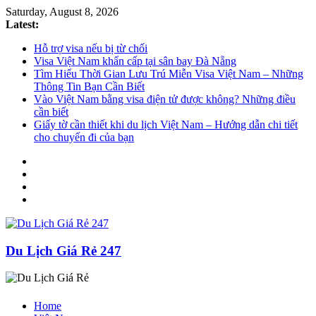
Saturday, August 8, 2026
Latest:
Hỗ trợ visa nếu bị từ chối
Visa Việt Nam khẩn cấp tại sân bay Đà Nẵng
Tìm Hiểu Thời Gian Lưu Trú Miễn Visa Việt Nam – Những
Thông Tin Bạn Cần Biết
Vào Việt Nam bằng visa điện tử được không? Những điều
cần biết
Giấy tờ cần thiết khi du lịch Việt Nam – Hướng dẫn chi tiết
cho chuyến đi của bạn
Du Lịch Giá Rẻ 247
Home