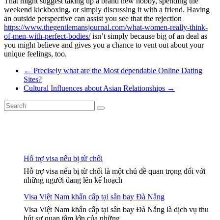
That might suggest taking up a brand new hobby, spending the
weekend kickboxing, or simply discussing it with a friend. Having
an outside perspective can assist you see that the rejection
https://www.thegentlemansjournal.com/what-women-really-think-
of-men-with-perfect-bodies/
isn’t simply because big of an deal as
you might believe and gives you a chance to vent out about your
unique feelings, too.
←
Precisely what are the Most dependable Online Dating
Sites?
Cultural Influences about Asian Relationships
→
Hỗ trợ visa nếu bị từ chối
Hỗ trợ visa nếu bị từ chối là một chủ đề quan trọng đối với
những người đang lên kế hoạch
Visa Việt Nam khẩn cấp tại sân bay Đà Nẵng
Visa Việt Nam khẩn cấp tại sân bay Đà Nẵng là dịch vụ thu
hút sự quan tâm lớn của những