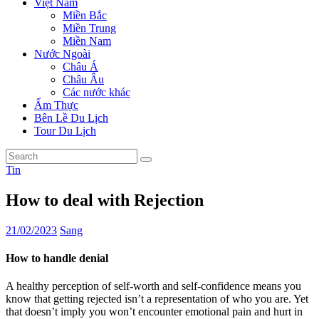
Việt Nam
Miền Bắc
Miền Trung
Miền Nam
Nước Ngoài
Châu Á
Châu Âu
Các nước khác
Ẩm Thực
Bên Lề Du Lịch
Tour Du Lịch
Tin
How to deal with Rejection
21/02/2023
Sang
How to handle denial
A healthy perception of self-worth and self-confidence means you
know that getting rejected isn’t a representation of who you are. Yet
that doesn’t imply you won’t encounter emotional pain and hurt in