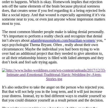
order to happens. Which is okay. Homework implies that rejection
sets off the same elements of the brain because physical soreness
does, that creates sense if you feel regarding it: a being rejected feels
like a social injury. And that wound is especially agonizing if it’s via
someone near to you, or even just anyone whose impression matters
most to you.
The most common blunder people make is taking denial personally.
“It’s important to perform a reality check and recognize that denial
isn’t always about
adamfergusonphoto.com/brazilian-women/
you, ”
says psychologist Thema Bryant. Often , really about their own
circumstances: Maybe the individual you had been trying to win
over had an additional project that they needed to give attention to,
or all their relationship history is filled with failed attempts and they
don’t look and feel safe trying again.
It’s also seductive to take the anger on the person who rejected you.
But that will not help you in the long term, and it will just increase
your distress. Instead, try to find different ways to enable yourself so
that you could distance yourself as a result person and the decision.