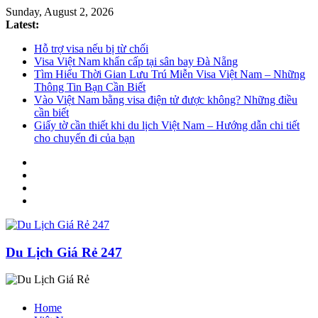
Sunday, August 2, 2026
Latest:
Hỗ trợ visa nếu bị từ chối
Visa Việt Nam khẩn cấp tại sân bay Đà Nẵng
Tìm Hiểu Thời Gian Lưu Trú Miễn Visa Việt Nam – Những
Thông Tin Bạn Cần Biết
Vào Việt Nam bằng visa điện tử được không? Những điều
cần biết
Giấy tờ cần thiết khi du lịch Việt Nam – Hướng dẫn chi tiết
cho chuyến đi của bạn
Du Lịch Giá Rẻ 247
Home