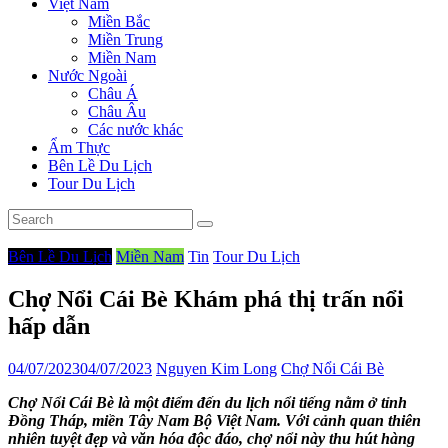
Việt Nam
Miền Bắc
Miền Trung
Miền Nam
Nước Ngoài
Châu Á
Châu Âu
Các nước khác
Ẩm Thực
Bên Lề Du Lịch
Tour Du Lịch
Bên Lề Du Lịch
Miền Nam
Tin
Tour Du Lịch
Chợ Nổi Cái Bè Khám phá thị trấn nổi
hấp dẫn
04/07/2023
04/07/2023
Nguyen Kim Long
Chợ Nổi Cái Bè
Chợ Nổi Cái Bè là một điểm đến du lịch nổi tiếng nằm ở tỉnh
Đồng Tháp, miền Tây Nam Bộ Việt Nam. Với cảnh quan thiên
nhiên tuyệt đẹp và văn hóa độc đáo, chợ nổi này thu hút hàng