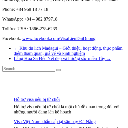
Phone: +84 968 18 77 18 .
WhatsApp: +84 – 982 879718
Tollfree USA: 1866-278-6239
Facebook:
www.facebook.com/VisaLienDaiDuong
←
Khu du lịch Madagui – Giới thiệu, hoạt động, thực phẩm,
điểm tham quan, giá vé và kinh nghiệm
Làng Hoa Sa Đéc Nét đẹp và hương sắc miền Tây
→
Hỗ trợ visa nếu bị từ chối
Hỗ trợ visa nếu bị từ chối là một chủ đề quan trọng đối với
những người đang lên kế hoạch
Visa Việt Nam khẩn cấp tại sân bay Đà Nẵng