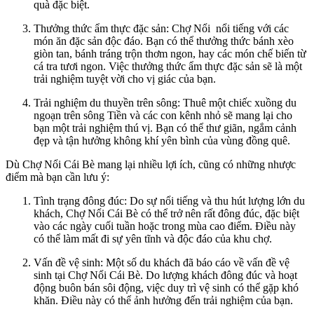
quà đặc biệt.
Thưởng thức ẩm thực đặc sản: Chợ Nổi nổi tiếng với các
món ăn đặc sản độc đáo. Bạn có thể thưởng thức bánh xèo
giòn tan, bánh tráng trộn thơm ngon, hay các món chế biến từ
cá tra tươi ngon. Việc thưởng thức ẩm thực đặc sản sẽ là một
trải nghiệm tuyệt vời cho vị giác của bạn.
Trải nghiệm du thuyền trên sông: Thuê một chiếc xuồng du
ngoạn trên sông Tiền và các con kênh nhỏ sẽ mang lại cho
bạn một trải nghiệm thú vị. Bạn có thể thư giãn, ngắm cảnh
đẹp và tận hưởng không khí yên bình của vùng đồng quê.
Dù Chợ Nổi Cái Bè mang lại nhiều lợi ích, cũng có những nhược
điểm mà bạn cần lưu ý:
Tình trạng đông đúc: Do sự nổi tiếng và thu hút lượng lớn du
khách, Chợ Nổi Cái Bè có thể trở nên rất đông đúc, đặc biệt
vào các ngày cuối tuần hoặc trong mùa cao điểm. Điều này
có thể làm mất đi sự yên tĩnh và độc đáo của khu chợ.
Vấn đề vệ sinh: Một số du khách đã báo cáo về vấn đề vệ
sinh tại Chợ Nổi Cái Bè. Do lượng khách đông đúc và hoạt
động buôn bán sôi động, việc duy trì vệ sinh có thể gặp khó
khăn. Điều này có thể ảnh hưởng đến trải nghiệm của bạn.