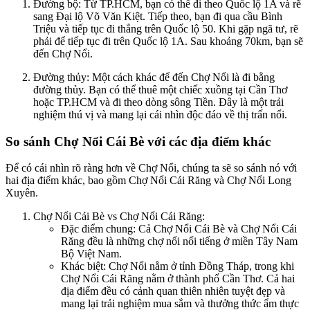
Đường bộ: Từ TP.HCM, bạn có thể đi theo Quốc lộ 1A và rẽ
sang Đại lộ Võ Văn Kiệt. Tiếp theo, bạn đi qua cầu Bình
Triệu và tiếp tục đi thẳng trên Quốc lộ 50. Khi gặp ngã tư, rẽ
phải để tiếp tục đi trên Quốc lộ 1A. Sau khoảng 70km, bạn sẽ
đến Chợ Nổi.
Đường thủy: Một cách khác để đến Chợ Nổi là đi bằng
đường thủy. Bạn có thể thuê một chiếc xuồng tại Cần Thơ
hoặc TP.HCM và đi theo dòng sông Tiền. Đây là một trải
nghiệm thú vị và mang lại cái nhìn độc đáo về thị trấn nổi.
So sánh Chợ Nổi Cái Bè với các địa điểm khác
Để có cái nhìn rõ ràng hơn về Chợ Nổi, chúng ta sẽ so sánh nó với
hai địa điểm khác, bao gồm Chợ Nổi Cái Răng và Chợ Nổi Long
Xuyên.
Chợ Nổi Cái Bè vs Chợ Nổi Cái Răng:
Đặc điểm chung: Cả Chợ Nổi Cái Bè và Chợ Nổi Cái
Răng đều là những chợ nổi nổi tiếng ở miền Tây Nam
Bộ Việt Nam.
Khác biệt: Chợ Nổi nằm ở tỉnh Đồng Tháp, trong khi
Chợ Nổi Cái Răng nằm ở thành phố Cần Thơ. Cả hai
địa điểm đều có cảnh quan thiên nhiên tuyệt đẹp và
mang lại trải nghiệm mua sắm và thưởng thức ẩm thực