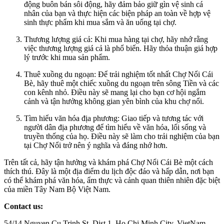
động buôn bán sôi động, hãy đảm bảo giữ gìn vệ sinh cá
nhân của bạn và thực hiện các biện pháp an toàn về hợp vệ
sinh thực phẩm khi mua sắm và ăn uống tại chợ.
Thương lượng giá cả: Khi mua hàng tại chợ, hãy nhớ rằng
việc thương lượng giá cả là phổ biến. Hãy thỏa thuận giá hợp
lý trước khi mua sản phẩm.
Thuê xuồng du ngoạn: Để trải nghiệm tốt nhất Chợ Nổi Cái
Bè, hãy thuê một chiếc xuồng du ngoạn trên sông Tiền và các
con kênh nhỏ. Điều này sẽ mang lại cho bạn cơ hội ngắm
cảnh và tận hưởng không gian yên bình của khu chợ nổi.
Tìm hiểu văn hóa địa phương: Giao tiếp và tương tác với
người dân địa phương để tìm hiểu về văn hóa, lối sống và
truyền thống của họ. Điều này sẽ làm cho trải nghiệm của bạn
tại Chợ Nổi trở nên ý nghĩa và đáng nhớ hơn.
Trên tất cả, hãy tận hưởng và khám phá Chợ Nổi Cái Bè một cách
thích thú. Đây là một địa điểm du lịch độc đáo và hấp dẫn, nơi bạn
có thể khám phá văn hóa, ẩm thực và cảnh quan thiên nhiên đặc biệt
của miền Tây Nam Bộ Việt Nam.
Contact us:
54/14 Nguyen Cu Trinh St, Dist.1, Ho Chi Minh City, VietNam