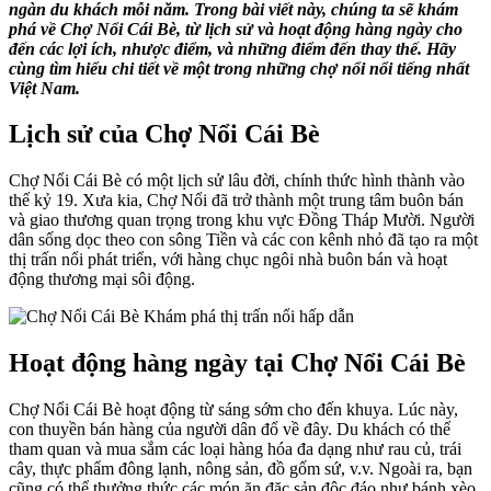
ngàn du khách mỗi năm. Trong bài viết này, chúng ta sẽ khám
phá về Chợ Nổi Cái Bè, từ lịch sử và hoạt động hàng ngày cho
đến các lợi ích, nhược điểm, và những điểm đến thay thế. Hãy
cùng tìm hiểu chi tiết về một trong những chợ nổi nổi tiếng nhất
Việt Nam.
Lịch sử của Chợ Nổi Cái Bè
Chợ Nổi Cái Bè có một lịch sử lâu đời, chính thức hình thành vào
thế kỷ 19. Xưa kia, Chợ Nổi đã trở thành một trung tâm buôn bán
và giao thương quan trọng trong khu vực Đồng Tháp Mười. Người
dân sống dọc theo con sông Tiền và các con kênh nhỏ đã tạo ra một
thị trấn nổi phát triển, với hàng chục ngôi nhà buôn bán và hoạt
động thương mại sôi động.
Hoạt động hàng ngày tại Chợ Nổi Cái Bè
Chợ Nổi Cái Bè hoạt động từ sáng sớm cho đến khuya. Lúc này,
con thuyền bán hàng của người dân đổ về đây. Du khách có thể
tham quan và mua sắm các loại hàng hóa đa dạng như rau củ, trái
cây, thực phẩm đông lạnh, nông sản, đồ gốm sứ, v.v. Ngoài ra, bạn
cũng có thể thưởng thức các món ăn đặc sản độc đáo như bánh xèo,