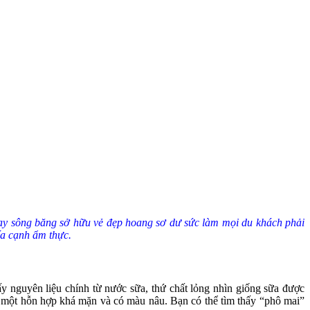
n hay sông băng sở hữu vẻ đẹp hoang sơ dư sức làm mọi du khách phải
ía cạnh ẩm thực.
y nguyên liệu chính từ nước sữa, thứ chất lỏng nhìn giống sữa được
nh một hỗn hợp khá mặn và có màu nâu. Bạn có thể tìm thấy “phô mai”