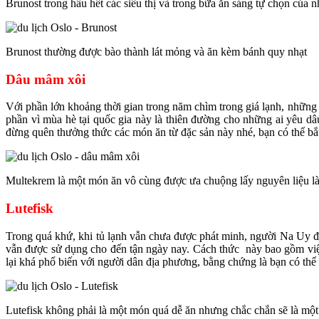
Brunost trong hầu hết các siêu thị và trong bữa ăn sáng tự chọn của n
Brunost thường được bào thành lát mỏng và ăn kèm bánh quy nhạt
Dâu mâm xôi
Với phần lớn khoảng thời gian trong năm chìm trong giá lạnh, những
phần vì mùa hè tại quốc gia này là thiên đường cho những ai yêu d
đừng quên thưởng thức các món ăn từ đặc sản này nhé, bạn có thể bắ
Multekrem là một món ăn vô cùng được ưa chuộng lấy nguyên liệu l
Lutefisk
Trong quá khứ, khi tủ lạnh vẫn chưa được phát minh, người Na Uy đ
vẫn được sử dụng cho đến tận ngày nay. Cách thức này bao gồm vi
lại khá phổ biến với người dân địa phương, bằng chứng là bạn có thể
Lutefisk không phải là một món quá dễ ăn nhưng chắc chắn sẽ là một 