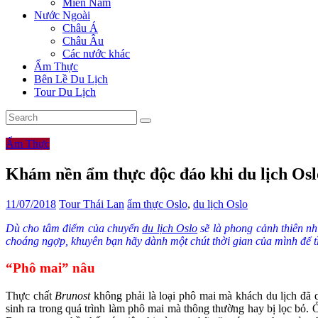
Miền Nam
Nước Ngoài
Châu Á
Châu Âu
Các nước khác
Ẩm Thực
Bên Lề Du Lịch
Tour Du Lịch
Ẩm Thực
Khám nền ẩm thực độc đáo khi du lịch Osl
11/07/2018
Tour Thái Lan
ẩm thực Oslo
,
du lịch Oslo
Dù cho tâm điểm của chuyến
du lịch Oslo
sẽ là phong cảnh thiên nh
choáng ngợp, khuyên bạn hãy dành một chút thời gian của mình để t
“Phô mai” nâu
Thực chất
Brunost
không phải là loại phô mai mà khách du lịch đã 
sinh ra trong quá trình làm phô mai mà thông thường hay bị lọc bỏ.