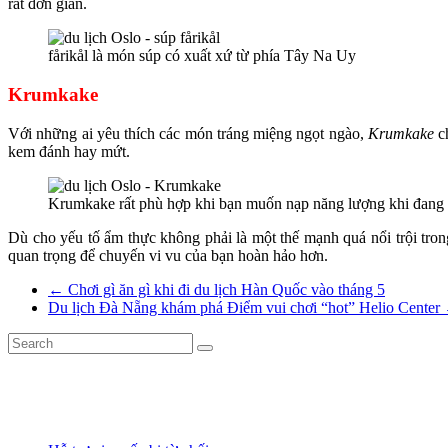
rất đơn giản.
fårikål là món súp có xuất xứ từ phía Tây Na Uy
Krumkake
Với những ai yêu thích các món tráng miệng ngọt ngào,
Krumkake
c
kem đánh hay mứt.
Krumkake rất phù hợp khi bạn muốn nạp năng lượng khi đang 
Dù cho yếu tố ẩm thực không phải là một thế mạnh quá nổi trội tro
quan trọng để chuyến vi vu của bạn hoàn hảo hơn.
←
Chơi gì ăn gì khi đi du lịch Hàn Quốc vào tháng 5
Du lịch Đà Nẵng khám phá Điểm vui chơi “hot” Helio Center