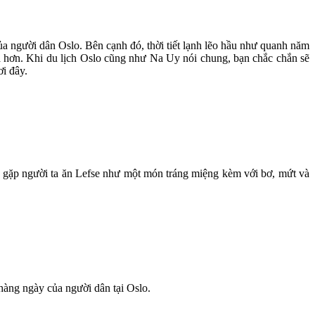
của người dân Oslo. Bên cạnh đó, thời tiết lạnh lẽo hầu như quanh năm
đà hơn. Khi du lịch Oslo cũng như Na Uy nói chung, bạn chắc chắn sẽ
i đây.
 gặp người ta ăn Lefse như một món tráng
;
miệng kèm với bơ, mứt và
n hàng ngày của người dân tại Oslo.