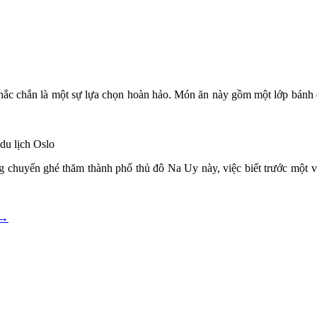
hắc
;
chắn là một sự lựa chọn hoàn hảo. Món ăn này gồm một lớp bánh 
du lịch Oslo
ng chuyến
;
ghé thăm thành phố thủ đô Na Uy này, việc biết trước một 
→