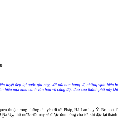
o
iên tuyệt đẹp tại quốc gia này, với núi non hùng vĩ, những vịnh biể
ìm hiểu một khía cạnh văn hóa vô cùng độc đáo của thành phố này kh
quen thuộc trong những chuyến đi tới Pháp, Hà Lan hay Ý. Brunost lấ
 Ở Na Uy, thứ nước sữa này sẽ được đun nóng cho tới khi đặc lại thà