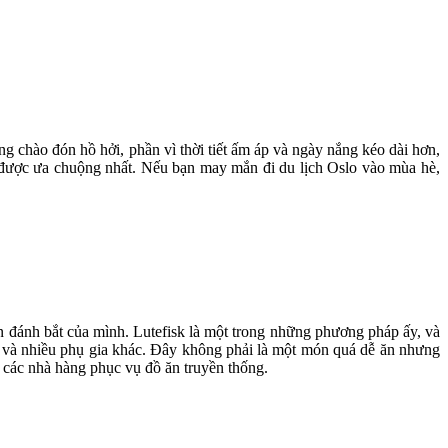
 chào đón hồ hởi, phần vì thời tiết ấm áp và ngày nắng kéo dài hơn,
n được ưa chuộng nhất. Nếu bạn may mắn đi du lịch Oslo vào mùa hè,
 đánh bắt của mình. Lutefisk là một trong những phương pháp ấy, và
 và nhiều phụ gia khác. Đây không phải là một món quá dễ ăn nhưng
n các nhà hàng phục vụ đồ ăn truyền thống.