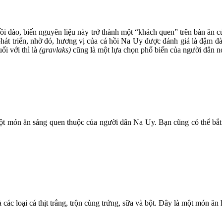
dồi dào, biến nguyên liệu này trở thành một “khách quen” trên bàn ăn 
 phát triển, nhờ đó, hương vị của cá hồi Na Uy được đánh giá là đậm 
ối với thì là
(
gravlaks)
cũng là một lựa chọn phổ biến của người dân nơ
t món ăn sáng quen thuộc của người dân Na Uy. Bạn cũng có thể bắt
à các loại cá thịt trắng, trộn cùng trứng, sữa và bột. Đây là một món ă