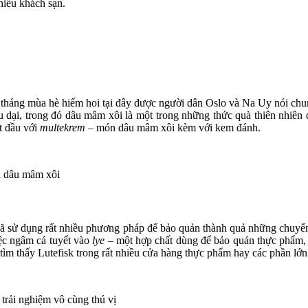
hiều khách sạn.
 tháng mùa hè hiếm hoi tại đây được người dân Oslo và Na Uy nói chung
âu dại, trong đó dâu mâm xôi là một trong những thức quà thiên nhiê
t đầu với
multekrem –
món dâu mâm xôi kèm với kem đánh.
à dâu mâm xôi
ã sử dụng rất nhiều phương pháp để bảo quản thành quả những chuyến
ệc ngâm cá tuyết vào
lye
– một hợp chất dùng để bảo quản thực phẩm,
 tìm thấy Lutefisk trong rất nhiều cửa hàng thực phẩm hay các phần lớ
trải nghiệm vô cùng thú vị