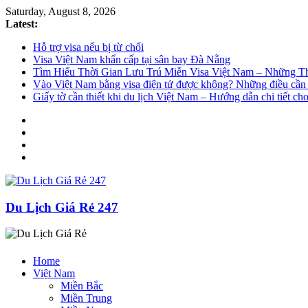
Saturday, August 8, 2026
Latest:
Hỗ trợ visa nếu bị từ chối
Visa Việt Nam khẩn cấp tại sân bay Đà Nẵng
Tìm Hiểu Thời Gian Lưu Trú Miễn Visa Việt Nam – Những T
Vào Việt Nam bằng visa điện tử được không? Những điều cần 
Giấy tờ cần thiết khi du lịch Việt Nam – Hướng dẫn chi tiết ch
Du Lịch Giá Rẻ 247
Home
Việt Nam
Miền Bắc
Miền Trung