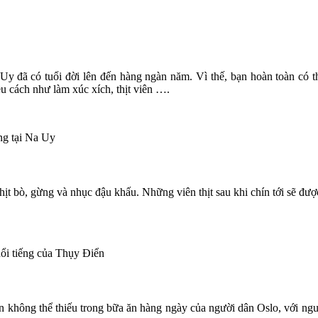
 Uy
;
đã có tuổi đời lên đến hàng ngàn năm. Vì thế, bạn hoàn toàn có 
ều cách như làm xúc xích, thịt viên ….
ụng tại Na Uy
à thịt bò, gừng và nhục đậu khấu. Những viên thịt sau khi chín tới sẽ đ
nổi tiếng của Thụy Điển
n không thể
;
thiếu trong bữa ăn hàng ngày của người dân Oslo, với ngu