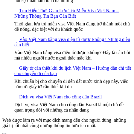
hút sự quan tâm lớn của những
Tìm Hiểu Thời Gian Lưu Trú Miễn Visa Việt Nam –
Những Thông Tin Bạn Cần Biết
Thời gian lưu trú miễn visa Việt Nam đang trở thành một chủ
đề nóng, đặc biệt với du khách quốc
Vào Việt Nam bằng visa điện tử được không? Những điều
cần biết
Vào Việt Nam bằng visa điện tử được không? Đây là câu hỏi
mà nhiều người nước ngoài thắc mắc khi
Giấy tờ cần thiết khi du lịch Việt Nam – Hướng dẫn chi tiết
cho chuyến đi của bạn
Khi chuẩn bị cho chuyến đi đến đất nước xinh đẹp này, việc
nắm rõ giấy tờ cần thiết khi du
Dịch vụ visa Việt Nam cho công dân Brazil
Dịch vụ visa Việt Nam cho công dân Brazil là một chủ đề
quan trọng đối với những cá nhân đang
Web được làm ra với mục đích mang đến cho người dùng những
giá trị tốt nhất cùng những thông tin hữu ích nhất.