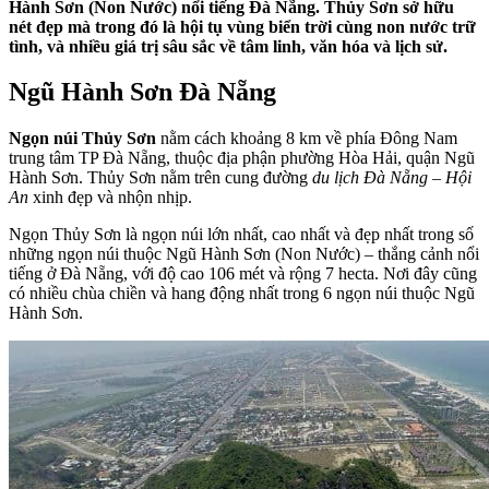
Hành Sơn (Non Nước) nổi tiếng Đà Nẵng. Thủy Sơn sở hữu
nét đẹp mà trong đó là hội tụ vùng biển trời cùng non nước trữ
tình, và nhiều giá trị sâu sắc về tâm linh, văn hóa và lịch sử.
Ngũ Hành Sơn Đà Nẵng
Ngọn núi Thủy Sơn
nằm cách khoảng 8 km về phía Đông Nam
trung tâm TP Đà Nẵng, thuộc địa phận phường Hòa Hải, quận Ngũ
Hành Sơn. Thủy Sơn nằm trên cung đường
du lịch Đà Nẵng – Hội
An
xinh đẹp và nhộn nhịp.
Ngọn Thủy Sơn là ngọn núi lớn nhất, cao nhất và đẹp nhất trong số
những ngọn núi thuộc Ngũ Hành Sơn (Non Nước) – thắng cảnh nổi
tiếng ở Đà Nẵng, với độ cao 106 mét và rộng 7 hecta. Nơi đây cũng
có nhiều chùa chiền và hang động nhất trong 6 ngọn núi thuộc Ngũ
Hành Sơn.