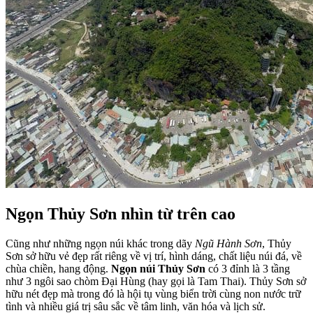
Ngọn Thủy Sơn nhìn từ trên cao
Cũng như những ngọn núi khác trong dãy
Ngũ Hành Sơn
, Thủy
Sơn sở hữu vẻ đẹp rất riêng về vị trí, hình dáng, chất liệu núi đá, về
chùa chiền, hang động.
Ngọn núi Thủy Sơn
có 3 đỉnh là 3 tầng
như 3 ngôi sao chòm Đại Hùng (hay gọi là Tam Thai). Thủy Sơn sở
hữu nét đẹp mà trong đó là hội tụ vùng biển trời cùng non nước trữ
tình và nhiều giá trị sâu sắc về tâm linh, văn hóa và lịch sử.