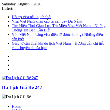
Saturday, August 8, 2026
Latest:
Hỗ trợ visa nếu bị từ chối
Visa Việt Nam khẩn cấp tại sân bay Đà Nẵng
Tìm Hiểu Thời Gian Lưu Trú Miễn Visa Việt Nam – Những
Thông Tin Bạn Cần Biết
Vào Việt Nam bằng visa điện tử được không? Những điều
cần biết
Giấy tờ cần thiết khi du lịch Việt Nam – Hướng dẫn chi tiết
cho chuyến đi của bạn
Du Lịch Giá Rẻ 247
Home