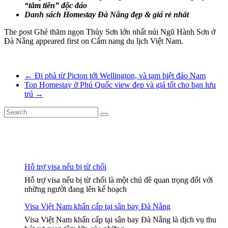
“tắm tiên” độc đáo
Danh sách Homestay Đà Nẵng đẹp & giá rẻ nhất
The post Ghé thăm ngọn Thủy Sơn lớn nhất núi Ngũ Hành Sơn ở
Đà Nẵng appeared first on Cẩm nang du lịch Việt Nam.
←
Đi phà từ Picton tới Wellington, và tạm biệt đảo Nam
Top Homestay ở Phú Quốc view đẹp và giá tốt cho bạn lưu
trú
→
Hỗ trợ visa nếu bị từ chối
Hỗ trợ visa nếu bị từ chối là một chủ đề quan trọng đối với
những người đang lên kế hoạch
Visa Việt Nam khẩn cấp tại sân bay Đà Nẵng
Visa Việt Nam khẩn cấp tại sân bay Đà Nẵng là dịch vụ thu