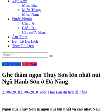
Việt Nam
Miền Bắc
Miền Trung
Miền Nam
Nước Ngoài
Châu Á
Châu Âu
Các nước khác
Ẩm Thực
Bên Lề Du Lịch
Tour Du Lịch
Miền Trung
Việt Nam
Ghé thăm ngọn Thủy Sơn lớn nhất núi
Ngũ Hành Sơn ở Đà Nẵng
21/06/2018
21/06/2018
Tour Thái Lan
du lịch đà nẵng
Ngọn núi Thủy Sơn là ngọn núi lớn nhất và cao nhất Ngũ