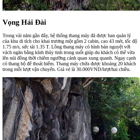
Vọng Hải Đài
Trong vài năm gần đây, hệ thống thang máy đã được ban quản lý
của khu di tích cho khai trương một gồm 2 cabin, cao 43 mét, tốc độ
1.75 m/s, sức tải 1.35 T. Lồng thang máy có hình bán nguyệt với
vách ngăn bằng kính thủy tinh trong suốt giúp du khách có thể vừa
lên núi đồng thời chiêm ngưỡng cảnh quan xung quanh. Ngay cạnh
có thang bộ để thoát hiểm. Thang máy
chứa được khoảng 20 khách
trong mỗi lượt vận chuyển. Giá vé là 30.000VND/lượt/hai chiều.