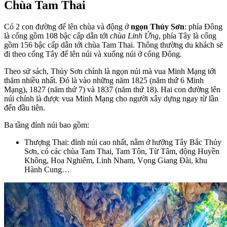
Chùa Tam Thai
Có 2 con đường để lên chùa và động ở
ngọn Thủy Sơn
: phía Đông
là cổng gồm 108 bậc cấp dẫn tới
chùa Linh Ứng
, phía Tây là cổng
gồm 156 bậc cấp dẫn tới chùa Tam Thai. Thông thường du khách sẽ
đi theo cổng Tây để lên núi và xuống núi ở cổng Đông.
Theo sử sách, Thủy Sơn chính là ngọn núi mà vua Minh Mạng tới
thăm nhiều nhất. Đó là vào những năm 1825 (năm thứ 6 Minh
Mạng), 1827 (năm thứ 7) và 1837 (năm thứ 18). Hai con đường lên
núi chính là được vua Minh Mạng cho người xây dựng ngay từ lần
đến đầu tiên.
Ba tầng đỉnh núi bao gồm:
Thượng Thai: đỉnh núi cao nhất, nằm ở hướng Tây Bắc Thủy
Sơn, có các chùa Tam Thai, Tam Tôn, Từ Tâm, động Huyền
Không, Hoa Nghiêm, Linh Nham, Vọng Giang Đài, khu
Hành Cung…