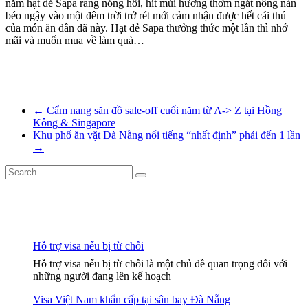
nắm hạt dẻ Sapa rang nóng hổi,
,
hít mùi hương thơm ngát nồng nàn
béo ngậy vào một đêm trời trở rét mới cảm nhận được hết cái thú
của món ăn dân dã này. Hạt dẻ Sapa thưởng thức một lần thì nhớ
mãi và muốn mua về làm quà…
←
Cẩm nang săn đồ sale-off cuối năm từ A-> Z tại Hồng
Kông & Singapore
Khu phố ăn vặt Đà Nẵng nổi tiếng “nhất định” phải đến 1 lần
→
Hỗ trợ visa nếu bị từ chối
Hỗ trợ visa nếu bị từ chối là một chủ đề quan trọng đối với
những người đang lên kế hoạch
Visa Việt Nam khẩn cấp tại sân bay Đà Nẵng