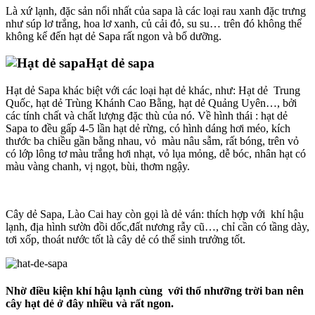
Là xứ lạnh, đặc sản nổi nhất của sapa là các loại rau xanh
,
đặc trưng
như súp lơ trắng, hoa lơ xanh, củ cải đỏ, su su… trên đó không thể
không kể đến hạt dẻ Sapa rất ngon và bổ dưỡng.
Hạt dẻ sapa
Hạt dẻ Sapa khác biệt với các loại hạt dẻ khác, như: Hạt dẻ
,
Trung
Quốc, hạt dẻ Trùng Khánh Cao Bằng, hạt dẻ Quảng Uyên…, bởi
các tính chất và chất lượng đặc thù của nó. Về hình thái : hạt dẻ
Sapa to đều gấp 4-5 lần hạt dẻ rừng, có hình dáng hơi méo, kích
thước
,
ba chiều gần bằng nhau, vỏ màu nâu sẫm, rất bóng, trên vỏ
có lớp lông tơ màu trắng hơi nhạt, vỏ lụa mỏng,
,
dễ bóc, nhân hạt có
màu vàng chanh, vị ngọt, bùi, thơm ngậy.
Cây dẻ Sapa, Lào Cai hay còn gọi là dẻ ván: thích hợp với
,
khí hậu
lạnh, địa hình sư­ờn đồi dốc,đất nư­ơng rẫy cũ…, chỉ cần có tầng dày,
tơi xốp, thoát nư­ớc tốt là cây dẻ có thể sinh trưởng tốt.
Nhờ điều kiện khí hậu lạnh cùng với thổ nhưỡng
,
trời ban nên
cây hạt dẻ ở đây nhiều và rất ngon.