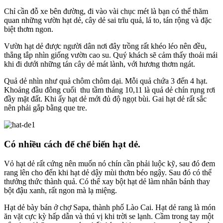
Chỉ cần đỗ xe bên đường, đi vào vài chục mét là bạn có thể
,
thăm
quan những vườn hạt dẻ, cây dẻ sai trĩu quả, lá to, tán rộng và đặc
biệt thơm ngon.
Vườn hạt dẻ được người dân nơi đây trồng rất khéo léo
,
nên đều,
thẳng tắp nhìn giống vườn cao su. Quý khách sẽ cảm thấy thoải mái
khi đi dưới những tán cây dẻ mát lành, với hương thơm ngát.
Quả dẻ nhìn như quả chôm chôm dại. Mỗi quả chứa 3 đến 4 hạt.
Khoảng đầu đông cuối thu tầm tháng 10,11 là quả dẻ chín rụng rơi
đầy mặt đất. Khi ấy hạt dẻ mới đủ độ ngọt bùi. Gai hạt dẻ rất sắc
nên phải gắp bằng que tre.
Có nhiều cách để chế biến hạt dẻ.
Vỏ hạt dẻ rất cứng nên muốn nó chín cần phải luộc kỹ,
,
sau đó đem
rang lên cho đến khi hạt dẻ dậy mùi thơm béo ngậy. Sau đó có thể
thưởng thức thành quả. Có thể xay bột hạt dẻ làm nhân bánh thay
bột đậu xanh, rất ngon mà lạ miệng.
Hạt dẻ bày bán ở chợ Sapa, thành phố Lào Cai. Hạt dẻ rang là món
ăn vặt cực kỳ hấp dẫn và thú vị khi trời se lạnh. Cầm trong tay một