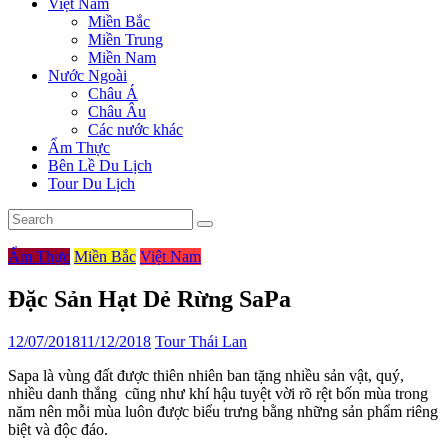
Việt Nam
Miền Bắc
Miền Trung
Miền Nam
Nước Ngoài
Châu Á
Châu Âu
Các nước khác
Ẩm Thực
Bên Lề Du Lịch
Tour Du Lịch
Ẩm Thực
Miền Bắc
Việt Nam
Đặc Sản Hạt Dẻ Rừng SaPa
12/07/2018
11/12/2018
Tour Thái Lan
Sapa là vùng đất được thiên nhiên ban tặng nhiều sản vật,
,
quý,
nhiều danh thắng cũng như khí hậu tuyệt vời rõ rệt bốn mùa trong
năm nên mỗi mùa luôn được biểu trưng bằng những sản phẩm riêng
biệt và độc đáo.